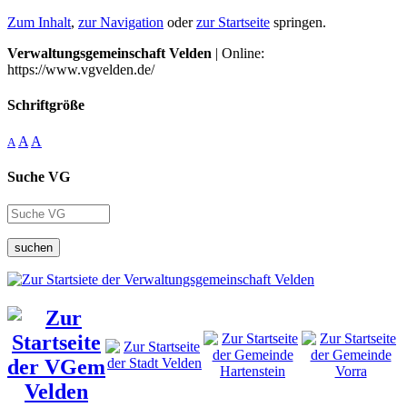
Zum Inhalt
,
zur Navigation
oder
zur Startseite
springen.
Verwaltungsgemeinschaft Velden
| Online:
https://www.vgvelden.de/
Schriftgröße
A
A
A
Suche VG
suchen