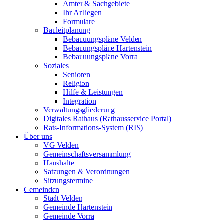
Ämter & Sachgebiete
Ihr Anliegen
Formulare
Bauleitplanung
Bebauuungspläne Velden
Bebauungspläne Hartenstein
Bebauuungspläne Vorra
Soziales
Senioren
Religion
Hilfe & Leistungen
Integration
Verwaltungsgliederung
Digitales Rathaus (Rathausservice Portal)
Rats-Informations-System (RIS)
Über uns
VG Velden
Gemeinschaftsversammlung
Haushalte
Satzungen & Verordnungen
Sitzungstermine
Gemeinden
Stadt Velden
Gemeinde Hartenstein
Gemeinde Vorra