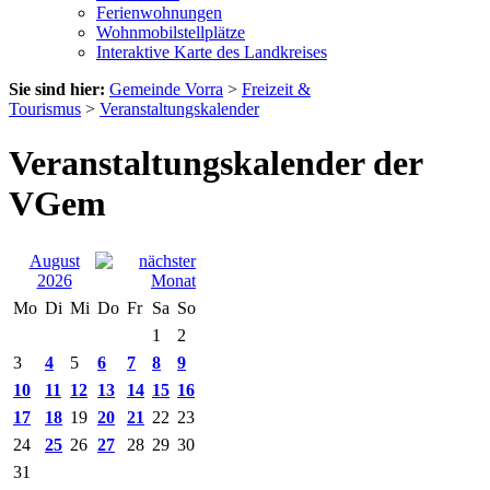
Ferienwohnungen
Wohnmobilstellplätze
Interaktive Karte des Landkreises
Sie sind hier:
Gemeinde Vorra
>
Freizeit &
Tourismus
>
Veranstaltungskalender
Veranstaltungskalender der
VGem
August
2026
Mo
Di
Mi
Do
Fr
Sa
So
1
2
3
4
5
6
7
8
9
10
11
12
13
14
15
16
17
18
19
20
21
22
23
24
25
26
27
28
29
30
31