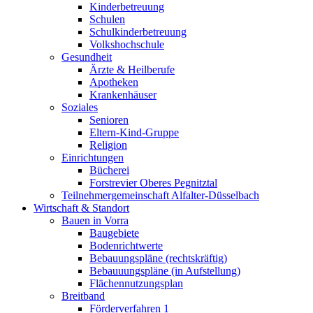
Kinderbetreuung
Schulen
Schulkinderbetreuung
Volkshochschule
Gesundheit
Ärzte & Heilberufe
Apotheken
Krankenhäuser
Soziales
Senioren
Eltern-Kind-Gruppe
Religion
Einrichtungen
Bücherei
Forstrevier Oberes Pegnitztal
Teilnehmergemeinschaft Alfalter-Düsselbach
Wirtschaft & Standort
Bauen in Vorra
Baugebiete
Bodenrichtwerte
Bebauungspläne (rechtskräftig)
Bebauuungspläne (in Aufstellung)
Flächennutzungsplan
Breitband
Förderverfahren 1