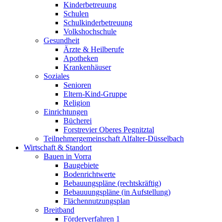
Kinderbetreuung
Schulen
Schulkinderbetreuung
Volkshochschule
Gesundheit
Ärzte & Heilberufe
Apotheken
Krankenhäuser
Soziales
Senioren
Eltern-Kind-Gruppe
Religion
Einrichtungen
Bücherei
Forstrevier Oberes Pegnitztal
Teilnehmergemeinschaft Alfalter-Düsselbach
Wirtschaft & Standort
Bauen in Vorra
Baugebiete
Bodenrichtwerte
Bebauungspläne (rechtskräftig)
Bebauuungspläne (in Aufstellung)
Flächennutzungsplan
Breitband
Förderverfahren 1