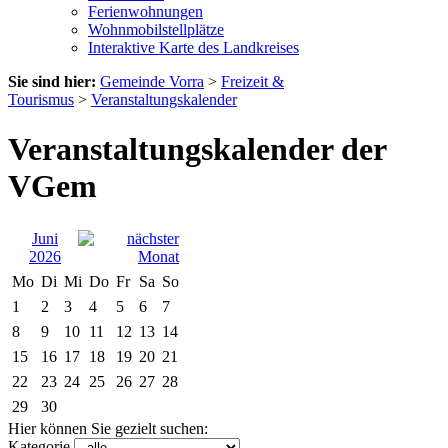
Ferienwohnungen
Wohnmobilstellplätze
Interaktive Karte des Landkreises
Sie sind hier:
Gemeinde Vorra
>
Freizeit &
Tourismus
>
Veranstaltungskalender
Veranstaltungskalender der
VGem
Juni
2026
Mo
Di
Mi
Do
Fr
Sa
So
1
2
3
4
5
6
7
8
9
10
11
12
13
14
15
16
17
18
19
20
21
22
23
24
25
26
27
28
29
30
Hier können Sie gezielt suchen:
Kategorie