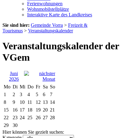
Ferienwohnungen
Wohnmobilstellplätze
Interaktive Karte des Landkreises
Sie sind hier:
Gemeinde Vorra
>
Freizeit &
Tourismus
>
Veranstaltungskalender
Veranstaltungskalender der
VGem
Juni
2026
Mo
Di
Mi
Do
Fr
Sa
So
1
2
3
4
5
6
7
8
9
10
11
12
13
14
15
16
17
18
19
20
21
22
23
24
25
26
27
28
29
30
Hier können Sie gezielt suchen:
Kategorie