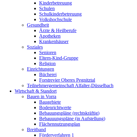
Kinderbetreuung
Schulen
Schulkinderbetreuung
Volkshochschule
Gesundheit
Ärzte & Heilberufe
Apotheken
Krankenhäuser
Soziales
Senioren
Eltern-Kind-Gruppe
Religion
Einrichtungen
Bücherei
Forstrevier Oberes Pegnitztal
Teilnehmergemeinschaft Alfalter-Düsselbach
Wirtschaft & Standort
Bauen in Vorra
Baugebiete
Bodenrichtwerte
Bebauungspläne (rechtskräftig)
Bebauuungspläne (in Aufstellung)
Flächennutzungsplan
Breitband
Förderverfahren 1