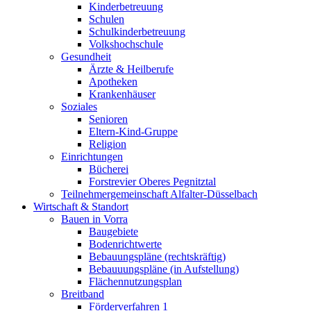
Kinderbetreuung
Schulen
Schulkinderbetreuung
Volkshochschule
Gesundheit
Ärzte & Heilberufe
Apotheken
Krankenhäuser
Soziales
Senioren
Eltern-Kind-Gruppe
Religion
Einrichtungen
Bücherei
Forstrevier Oberes Pegnitztal
Teilnehmergemeinschaft Alfalter-Düsselbach
Wirtschaft & Standort
Bauen in Vorra
Baugebiete
Bodenrichtwerte
Bebauungspläne (rechtskräftig)
Bebauuungspläne (in Aufstellung)
Flächennutzungsplan
Breitband
Förderverfahren 1