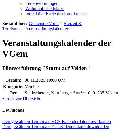
Ferienwohnungen
Wohnmobilstellplätze
Interaktive Karte des Landkreises
Sie sind hier:
Gemeinde Vorra
>
Freizeit &
Tourismus
>
Veranstaltungskalender
Veranstaltungskalender der
VGem
Filmvorführung "Sturm auf Velden"
Termin:
08.11.2026 18:00 Uhr
Kategorie:
Vereine
Ort:
Stadtscheune, Nürnberger Straße 10, 91235 Velden
zurück zur Übersicht
Downloads
Den gewählten Termin als VCS-Kalenderdatei downloaden
Den gewählten Termin als iCal-Kalenderdatei downloaden