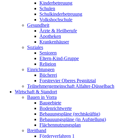
Kinderbetreuung
Schulen
Schulkinderbetreuung
Volkshochschule
Gesundheit
Ärzte & Heilberufe
Apotheken
Krankenhäuser
Soziales
Senioren
Eltern-Kind-Gruppe
Religion
Einrichtungen
Bücherei
Forstrevier Oberes Pegnitztal
Teilnehmergemeinschaft Alfalter-Düsselbach
Wirtschaft & Standort
Bauen in Vorra
Baugebiete
Bodenrichtwerte
Bebauungspläne (rechtskräftig)
Bebauuungspläne (in Aufstellung)
Flächennutzungsplan
Breitband
Förderverfahren 1