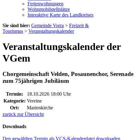
Ferienwohnungen
Wohnmobilstellplätze
Interaktive Karte des Landkreises
Sie sind hier:
Gemeinde Vorra
>
Freizeit &
Tourismus
>
Veranstaltungskalender
Veranstaltungskalender der
VGem
Chorgemeinschaft Velden, Posaunenchor, Serenade
zum 75jährigen Jubiläum
Termin:
18.10.2026 18:00 Uhr
Kategorie:
Vereine
Ort:
Marienkirche
zurück zur Übersicht
Downloads
Den gewählten Termin als VCS-Kalenderdatei downloaden