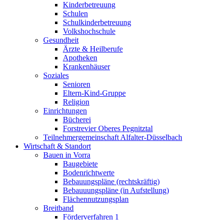
Kinderbetreuung
Schulen
Schulkinderbetreuung
Volkshochschule
Gesundheit
Ärzte & Heilberufe
Apotheken
Krankenhäuser
Soziales
Senioren
Eltern-Kind-Gruppe
Religion
Einrichtungen
Bücherei
Forstrevier Oberes Pegnitztal
Teilnehmergemeinschaft Alfalter-Düsselbach
Wirtschaft & Standort
Bauen in Vorra
Baugebiete
Bodenrichtwerte
Bebauungspläne (rechtskräftig)
Bebauuungspläne (in Aufstellung)
Flächennutzungsplan
Breitband
Förderverfahren 1