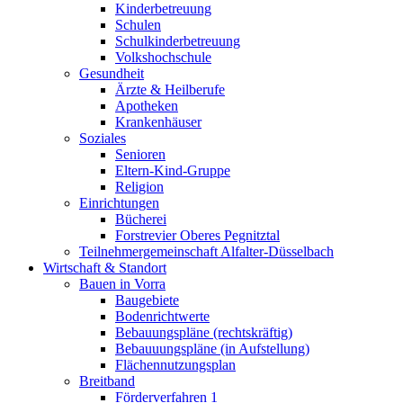
Kinderbetreuung
Schulen
Schulkinderbetreuung
Volkshochschule
Gesundheit
Ärzte & Heilberufe
Apotheken
Krankenhäuser
Soziales
Senioren
Eltern-Kind-Gruppe
Religion
Einrichtungen
Bücherei
Forstrevier Oberes Pegnitztal
Teilnehmergemeinschaft Alfalter-Düsselbach
Wirtschaft & Standort
Bauen in Vorra
Baugebiete
Bodenrichtwerte
Bebauungspläne (rechtskräftig)
Bebauuungspläne (in Aufstellung)
Flächennutzungsplan
Breitband
Förderverfahren 1