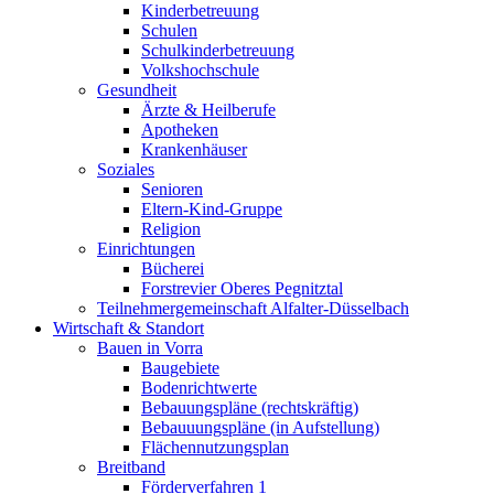
Kinderbetreuung
Schulen
Schulkinderbetreuung
Volkshochschule
Gesundheit
Ärzte & Heilberufe
Apotheken
Krankenhäuser
Soziales
Senioren
Eltern-Kind-Gruppe
Religion
Einrichtungen
Bücherei
Forstrevier Oberes Pegnitztal
Teilnehmergemeinschaft Alfalter-Düsselbach
Wirtschaft & Standort
Bauen in Vorra
Baugebiete
Bodenrichtwerte
Bebauungspläne (rechtskräftig)
Bebauuungspläne (in Aufstellung)
Flächennutzungsplan
Breitband
Förderverfahren 1