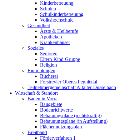
Kinderbetreuung
Schulen
Schulkinderbetreuung
Volkshochschule
Gesundheit
Ärzte & Heilberufe
Apotheken
Krankenhäuser
Soziales
Senioren
Eltern-Kind-Gruppe
Religion
Einrichtungen
Bücherei
Forstrevier Oberes Pegnitztal
Teilnehmergemeinschaft Alfalter-Düsselbach
Wirtschaft & Standort
Bauen in Vorra
Baugebiete
Bodenrichtwerte
Bebauungspläne (rechtskräftig)
Bebauuungspläne (in Aufstellung)
Flächennutzungsplan
Breitband
Förderverfahren 1