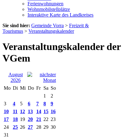
Ferienwohnungen
Wohnmobilstellplätze
Interaktive Karte des Landkreises
Sie sind hier:
Gemeinde Vorra
>
Freizeit &
Tourismus
>
Veranstaltungskalender
Veranstaltungskalender der
VGem
August
2026
Mo
Di
Mi
Do
Fr
Sa
So
1
2
3
4
5
6
7
8
9
10
11
12
13
14
15
16
17
18
19
20
21
22
23
24
25
26
27
28
29
30
31