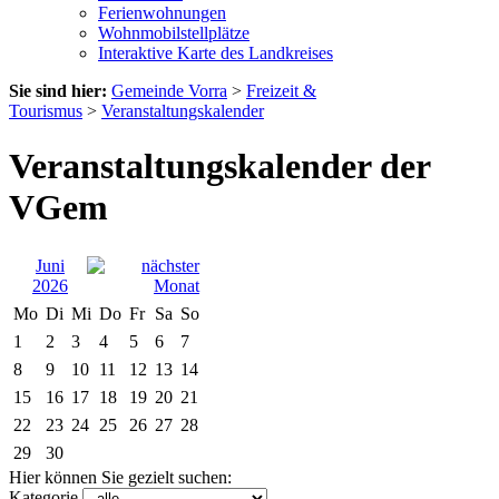
Ferienwohnungen
Wohnmobilstellplätze
Interaktive Karte des Landkreises
Sie sind hier:
Gemeinde Vorra
>
Freizeit &
Tourismus
>
Veranstaltungskalender
Veranstaltungskalender der
VGem
Juni
2026
Mo
Di
Mi
Do
Fr
Sa
So
1
2
3
4
5
6
7
8
9
10
11
12
13
14
15
16
17
18
19
20
21
22
23
24
25
26
27
28
29
30
Hier können Sie gezielt suchen:
Kategorie