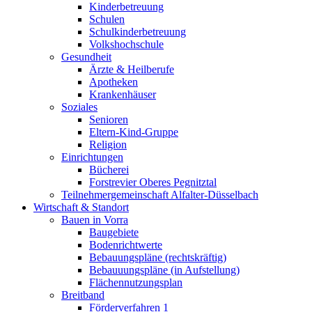
Kinderbetreuung
Schulen
Schulkinderbetreuung
Volkshochschule
Gesundheit
Ärzte & Heilberufe
Apotheken
Krankenhäuser
Soziales
Senioren
Eltern-Kind-Gruppe
Religion
Einrichtungen
Bücherei
Forstrevier Oberes Pegnitztal
Teilnehmergemeinschaft Alfalter-Düsselbach
Wirtschaft & Standort
Bauen in Vorra
Baugebiete
Bodenrichtwerte
Bebauungspläne (rechtskräftig)
Bebauuungspläne (in Aufstellung)
Flächennutzungsplan
Breitband
Förderverfahren 1