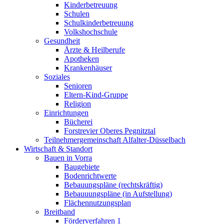
Kinderbetreuung
Schulen
Schulkinderbetreuung
Volkshochschule
Gesundheit
Ärzte & Heilberufe
Apotheken
Krankenhäuser
Soziales
Senioren
Eltern-Kind-Gruppe
Religion
Einrichtungen
Bücherei
Forstrevier Oberes Pegnitztal
Teilnehmergemeinschaft Alfalter-Düsselbach
Wirtschaft & Standort
Bauen in Vorra
Baugebiete
Bodenrichtwerte
Bebauungspläne (rechtskräftig)
Bebauuungspläne (in Aufstellung)
Flächennutzungsplan
Breitband
Förderverfahren 1