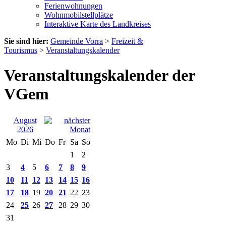
Ferienwohnungen
Wohnmobilstellplätze
Interaktive Karte des Landkreises
Sie sind hier:
Gemeinde Vorra
>
Freizeit &
Tourismus
>
Veranstaltungskalender
Veranstaltungskalender der
VGem
August
2026
Mo
Di
Mi
Do
Fr
Sa
So
1
2
3
4
5
6
7
8
9
10
11
12
13
14
15
16
17
18
19
20
21
22
23
24
25
26
27
28
29
30
31