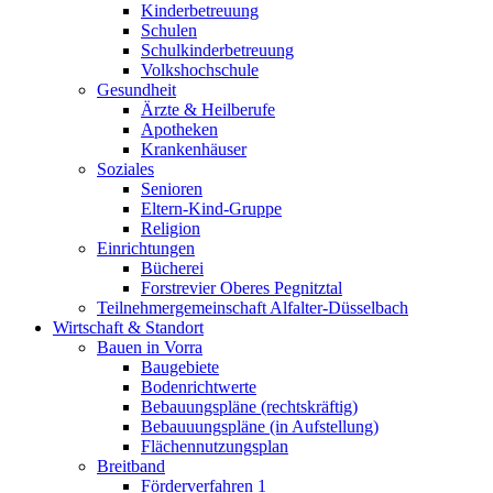
Kinderbetreuung
Schulen
Schulkinderbetreuung
Volkshochschule
Gesundheit
Ärzte & Heilberufe
Apotheken
Krankenhäuser
Soziales
Senioren
Eltern-Kind-Gruppe
Religion
Einrichtungen
Bücherei
Forstrevier Oberes Pegnitztal
Teilnehmergemeinschaft Alfalter-Düsselbach
Wirtschaft & Standort
Bauen in Vorra
Baugebiete
Bodenrichtwerte
Bebauungspläne (rechtskräftig)
Bebauuungspläne (in Aufstellung)
Flächennutzungsplan
Breitband
Förderverfahren 1