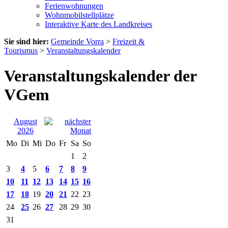
Ferienwohnungen
Wohnmobilstellplätze
Interaktive Karte des Landkreises
Sie sind hier:
Gemeinde Vorra
>
Freizeit &
Tourismus
>
Veranstaltungskalender
Veranstaltungskalender der
VGem
August
2026
Mo
Di
Mi
Do
Fr
Sa
So
1
2
3
4
5
6
7
8
9
10
11
12
13
14
15
16
17
18
19
20
21
22
23
24
25
26
27
28
29
30
31