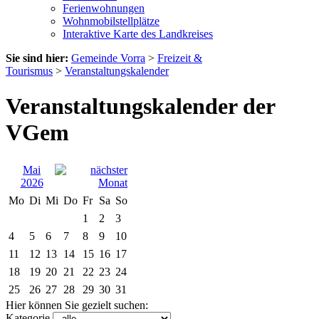
Ferienwohnungen
Wohnmobilstellplätze
Interaktive Karte des Landkreises
Sie sind hier:
Gemeinde Vorra
>
Freizeit &
Tourismus
>
Veranstaltungskalender
Veranstaltungskalender der
VGem
Mai
2026
Mo
Di
Mi
Do
Fr
Sa
So
1
2
3
4
5
6
7
8
9
10
11
12
13
14
15
16
17
18
19
20
21
22
23
24
25
26
27
28
29
30
31
Hier können Sie gezielt suchen:
Kategorie