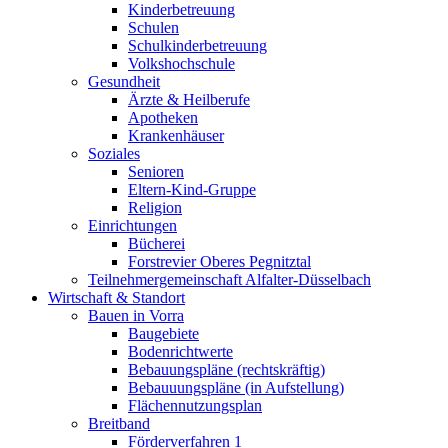
Kinderbetreuung
Schulen
Schulkinderbetreuung
Volkshochschule
Gesundheit
Ärzte & Heilberufe
Apotheken
Krankenhäuser
Soziales
Senioren
Eltern-Kind-Gruppe
Religion
Einrichtungen
Bücherei
Forstrevier Oberes Pegnitztal
Teilnehmergemeinschaft Alfalter-Düsselbach
Wirtschaft & Standort
Bauen in Vorra
Baugebiete
Bodenrichtwerte
Bebauungspläne (rechtskräftig)
Bebauuungspläne (in Aufstellung)
Flächennutzungsplan
Breitband
Förderverfahren 1