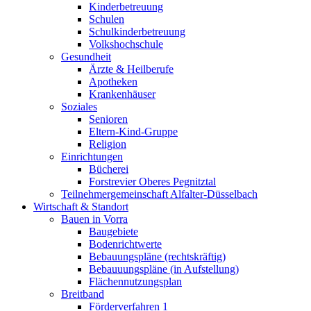
Kinderbetreuung
Schulen
Schulkinderbetreuung
Volkshochschule
Gesundheit
Ärzte & Heilberufe
Apotheken
Krankenhäuser
Soziales
Senioren
Eltern-Kind-Gruppe
Religion
Einrichtungen
Bücherei
Forstrevier Oberes Pegnitztal
Teilnehmergemeinschaft Alfalter-Düsselbach
Wirtschaft & Standort
Bauen in Vorra
Baugebiete
Bodenrichtwerte
Bebauungspläne (rechtskräftig)
Bebauuungspläne (in Aufstellung)
Flächennutzungsplan
Breitband
Förderverfahren 1