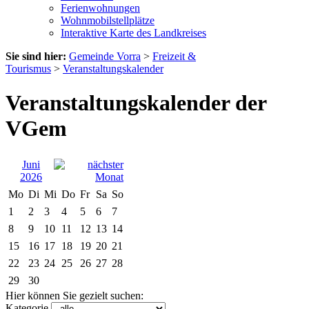
Ferienwohnungen
Wohnmobilstellplätze
Interaktive Karte des Landkreises
Sie sind hier:
Gemeinde Vorra
>
Freizeit &
Tourismus
>
Veranstaltungskalender
Veranstaltungskalender der
VGem
Juni
2026
Mo
Di
Mi
Do
Fr
Sa
So
1
2
3
4
5
6
7
8
9
10
11
12
13
14
15
16
17
18
19
20
21
22
23
24
25
26
27
28
29
30
Hier können Sie gezielt suchen:
Kategorie