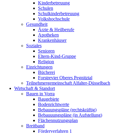
Kinderbetreuung
Schulen
Schulkinderbetreuung
Volkshochschule
Gesundheit
Ärzte & Heilberufe
Apotheken
Krankenhäuser
Soziales
Senioren
Eltern-Kind-Gruppe
Religion
Einrichtungen
Bücherei
Forstrevier Oberes Pegnitztal
Teilnehmergemeinschaft Alfalter-Düsselbach
Wirtschaft & Standort
Bauen in Vorra
Baugebiete
Bodenrichtwerte
Bebauungspläne (rechtskräftig)
Bebauuungspläne (in Aufstellung)
Flächennutzungsplan
Breitband
Förderverfahren 1