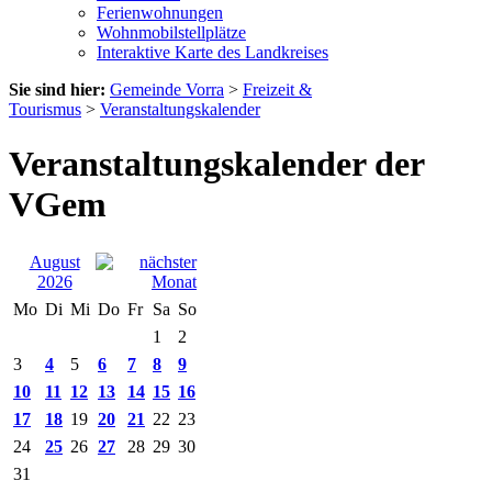
Ferienwohnungen
Wohnmobilstellplätze
Interaktive Karte des Landkreises
Sie sind hier:
Gemeinde Vorra
>
Freizeit &
Tourismus
>
Veranstaltungskalender
Veranstaltungskalender der
VGem
August
2026
Mo
Di
Mi
Do
Fr
Sa
So
1
2
3
4
5
6
7
8
9
10
11
12
13
14
15
16
17
18
19
20
21
22
23
24
25
26
27
28
29
30
31