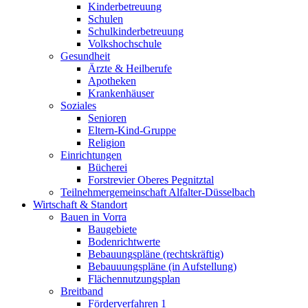
Kinderbetreuung
Schulen
Schulkinderbetreuung
Volkshochschule
Gesundheit
Ärzte & Heilberufe
Apotheken
Krankenhäuser
Soziales
Senioren
Eltern-Kind-Gruppe
Religion
Einrichtungen
Bücherei
Forstrevier Oberes Pegnitztal
Teilnehmergemeinschaft Alfalter-Düsselbach
Wirtschaft & Standort
Bauen in Vorra
Baugebiete
Bodenrichtwerte
Bebauungspläne (rechtskräftig)
Bebauuungspläne (in Aufstellung)
Flächennutzungsplan
Breitband
Förderverfahren 1