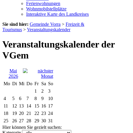
Ferienwohnungen
Wohnmobilstellplätze
Interaktive Karte des Landkreises
Sie sind hier:
Gemeinde Vorra
>
Freizeit &
Tourismus
>
Veranstaltungskalender
Veranstaltungskalender der
VGem
Mai
2026
Mo
Di
Mi
Do
Fr
Sa
So
1
2
3
4
5
6
7
8
9
10
11
12
13
14
15
16
17
18
19
20
21
22
23
24
25
26
27
28
29
30
31
Hier können Sie gezielt suchen:
Kategorie