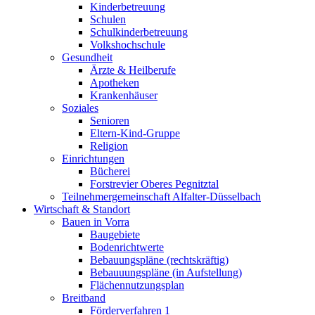
Kinderbetreuung
Schulen
Schulkinderbetreuung
Volkshochschule
Gesundheit
Ärzte & Heilberufe
Apotheken
Krankenhäuser
Soziales
Senioren
Eltern-Kind-Gruppe
Religion
Einrichtungen
Bücherei
Forstrevier Oberes Pegnitztal
Teilnehmergemeinschaft Alfalter-Düsselbach
Wirtschaft & Standort
Bauen in Vorra
Baugebiete
Bodenrichtwerte
Bebauungspläne (rechtskräftig)
Bebauuungspläne (in Aufstellung)
Flächennutzungsplan
Breitband
Förderverfahren 1