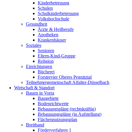
Kinderbetreuung
Schulen
Schulkinderbetreuung
Volkshochschule
Gesundheit
Ärzte & Heilberufe
Apotheken
Krankenhäuser
Soziales
Senioren
Eltern-Kind-Gruppe
Religion
Einrichtungen
Bücherei
Forstrevier Oberes Pegnitztal
Teilnehmergemeinschaft Alfalter-Düsselbach
Wirtschaft & Standort
Bauen in Vorra
Baugebiete
Bodenrichtwerte
Bebauungspläne (rechtskräftig)
Bebauuungspläne (in Aufstellung)
Flächennutzungsplan
Breitband
Förderverfahren 1