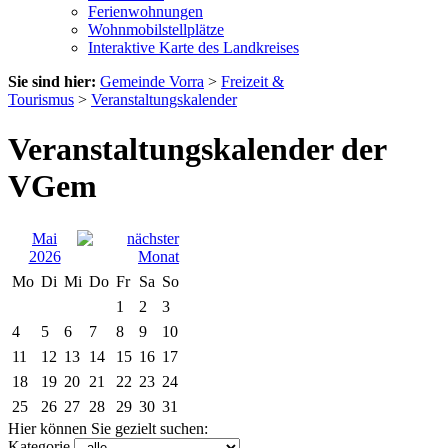
Ferienwohnungen
Wohnmobilstellplätze
Interaktive Karte des Landkreises
Sie sind hier:
Gemeinde Vorra
>
Freizeit &
Tourismus
>
Veranstaltungskalender
Veranstaltungskalender der
VGem
Mai
2026
Mo
Di
Mi
Do
Fr
Sa
So
1
2
3
4
5
6
7
8
9
10
11
12
13
14
15
16
17
18
19
20
21
22
23
24
25
26
27
28
29
30
31
Hier können Sie gezielt suchen:
Kategorie