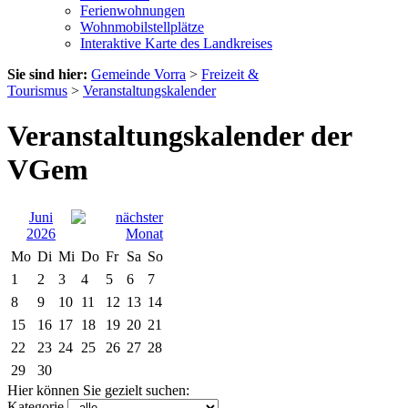
Ferienwohnungen
Wohnmobilstellplätze
Interaktive Karte des Landkreises
Sie sind hier:
Gemeinde Vorra
>
Freizeit &
Tourismus
>
Veranstaltungskalender
Veranstaltungskalender der
VGem
Juni
2026
Mo
Di
Mi
Do
Fr
Sa
So
1
2
3
4
5
6
7
8
9
10
11
12
13
14
15
16
17
18
19
20
21
22
23
24
25
26
27
28
29
30
Hier können Sie gezielt suchen:
Kategorie