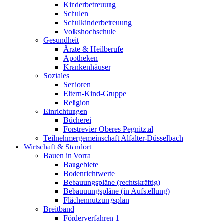
Kinderbetreuung
Schulen
Schulkinderbetreuung
Volkshochschule
Gesundheit
Ärzte & Heilberufe
Apotheken
Krankenhäuser
Soziales
Senioren
Eltern-Kind-Gruppe
Religion
Einrichtungen
Bücherei
Forstrevier Oberes Pegnitztal
Teilnehmergemeinschaft Alfalter-Düsselbach
Wirtschaft & Standort
Bauen in Vorra
Baugebiete
Bodenrichtwerte
Bebauungspläne (rechtskräftig)
Bebauuungspläne (in Aufstellung)
Flächennutzungsplan
Breitband
Förderverfahren 1