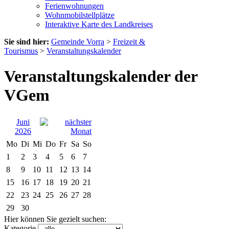
Ferienwohnungen
Wohnmobilstellplätze
Interaktive Karte des Landkreises
Sie sind hier:
Gemeinde Vorra
>
Freizeit &
Tourismus
>
Veranstaltungskalender
Veranstaltungskalender der
VGem
Juni
2026
Mo
Di
Mi
Do
Fr
Sa
So
1
2
3
4
5
6
7
8
9
10
11
12
13
14
15
16
17
18
19
20
21
22
23
24
25
26
27
28
29
30
Hier können Sie gezielt suchen:
Kategorie