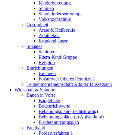
Kinderbetreuung
Schulen
Schulkinderbetreuung
Volkshochschule
Gesundheit
Ärzte & Heilberufe
Apotheken
Krankenhäuser
Soziales
Senioren
Eltern-Kind-Gruppe
Religion
Einrichtungen
Bücherei
Forstrevier Oberes Pegnitztal
Teilnehmergemeinschaft Alfalter-Düsselbach
Wirtschaft & Standort
Bauen in Vorra
Baugebiete
Bodenrichtwerte
Bebauungspläne (rechtskräftig)
Bebauuungspläne (in Aufstellung)
Flächennutzungsplan
Breitband
Förderverfahren 1