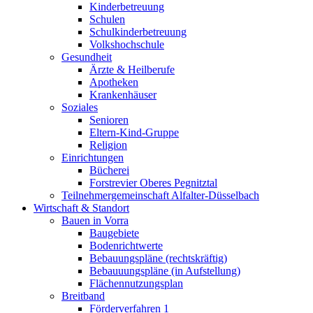
Kinderbetreuung
Schulen
Schulkinderbetreuung
Volkshochschule
Gesundheit
Ärzte & Heilberufe
Apotheken
Krankenhäuser
Soziales
Senioren
Eltern-Kind-Gruppe
Religion
Einrichtungen
Bücherei
Forstrevier Oberes Pegnitztal
Teilnehmergemeinschaft Alfalter-Düsselbach
Wirtschaft & Standort
Bauen in Vorra
Baugebiete
Bodenrichtwerte
Bebauungspläne (rechtskräftig)
Bebauuungspläne (in Aufstellung)
Flächennutzungsplan
Breitband
Förderverfahren 1