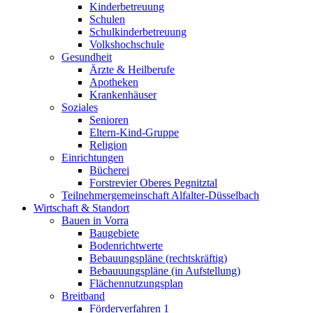
Kinderbetreuung
Schulen
Schulkinderbetreuung
Volkshochschule
Gesundheit
Ärzte & Heilberufe
Apotheken
Krankenhäuser
Soziales
Senioren
Eltern-Kind-Gruppe
Religion
Einrichtungen
Bücherei
Forstrevier Oberes Pegnitztal
Teilnehmergemeinschaft Alfalter-Düsselbach
Wirtschaft & Standort
Bauen in Vorra
Baugebiete
Bodenrichtwerte
Bebauungspläne (rechtskräftig)
Bebauuungspläne (in Aufstellung)
Flächennutzungsplan
Breitband
Förderverfahren 1