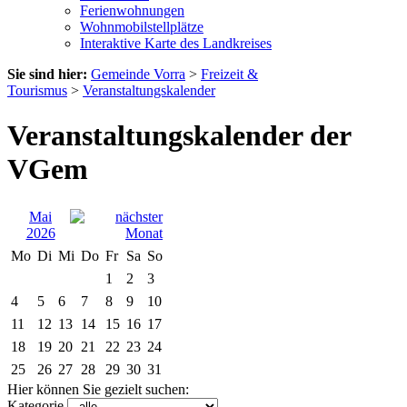
Ferienwohnungen
Wohnmobilstellplätze
Interaktive Karte des Landkreises
Sie sind hier:
Gemeinde Vorra
>
Freizeit &
Tourismus
>
Veranstaltungskalender
Veranstaltungskalender der
VGem
Mai
2026
Mo
Di
Mi
Do
Fr
Sa
So
1
2
3
4
5
6
7
8
9
10
11
12
13
14
15
16
17
18
19
20
21
22
23
24
25
26
27
28
29
30
31
Hier können Sie gezielt suchen:
Kategorie