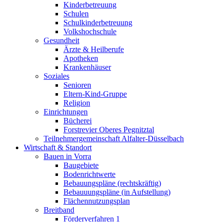
Kinderbetreuung
Schulen
Schulkinderbetreuung
Volkshochschule
Gesundheit
Ärzte & Heilberufe
Apotheken
Krankenhäuser
Soziales
Senioren
Eltern-Kind-Gruppe
Religion
Einrichtungen
Bücherei
Forstrevier Oberes Pegnitztal
Teilnehmergemeinschaft Alfalter-Düsselbach
Wirtschaft & Standort
Bauen in Vorra
Baugebiete
Bodenrichtwerte
Bebauungspläne (rechtskräftig)
Bebauuungspläne (in Aufstellung)
Flächennutzungsplan
Breitband
Förderverfahren 1