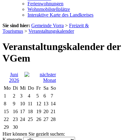
Ferienwohnungen
Wohnmobilstellplätze
Interaktive Karte des Landkreises
Sie sind hier:
Gemeinde Vorra
>
Freizeit &
Tourismus
>
Veranstaltungskalender
Veranstaltungskalender der
VGem
Juni
2026
Mo
Di
Mi
Do
Fr
Sa
So
1
2
3
4
5
6
7
8
9
10
11
12
13
14
15
16
17
18
19
20
21
22
23
24
25
26
27
28
29
30
Hier können Sie gezielt suchen:
Kategorie