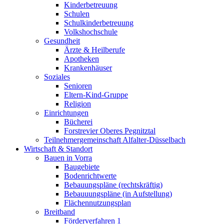
Kinderbetreuung
Schulen
Schulkinderbetreuung
Volkshochschule
Gesundheit
Ärzte & Heilberufe
Apotheken
Krankenhäuser
Soziales
Senioren
Eltern-Kind-Gruppe
Religion
Einrichtungen
Bücherei
Forstrevier Oberes Pegnitztal
Teilnehmergemeinschaft Alfalter-Düsselbach
Wirtschaft & Standort
Bauen in Vorra
Baugebiete
Bodenrichtwerte
Bebauungspläne (rechtskräftig)
Bebauuungspläne (in Aufstellung)
Flächennutzungsplan
Breitband
Förderverfahren 1