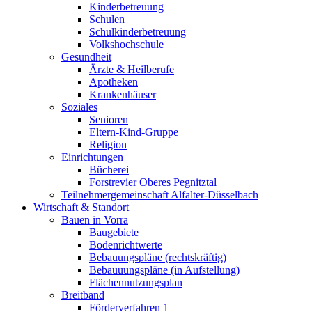
Kinderbetreuung
Schulen
Schulkinderbetreuung
Volkshochschule
Gesundheit
Ärzte & Heilberufe
Apotheken
Krankenhäuser
Soziales
Senioren
Eltern-Kind-Gruppe
Religion
Einrichtungen
Bücherei
Forstrevier Oberes Pegnitztal
Teilnehmergemeinschaft Alfalter-Düsselbach
Wirtschaft & Standort
Bauen in Vorra
Baugebiete
Bodenrichtwerte
Bebauungspläne (rechtskräftig)
Bebauuungspläne (in Aufstellung)
Flächennutzungsplan
Breitband
Förderverfahren 1