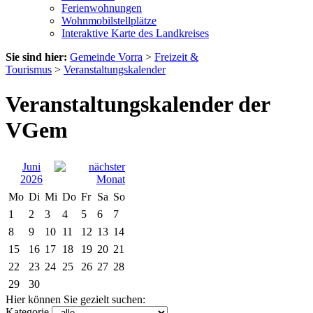
Ferienwohnungen
Wohnmobilstellplätze
Interaktive Karte des Landkreises
Sie sind hier:
Gemeinde Vorra
>
Freizeit &
Tourismus
>
Veranstaltungskalender
Veranstaltungskalender der
VGem
Juni
2026
Mo
Di
Mi
Do
Fr
Sa
So
1
2
3
4
5
6
7
8
9
10
11
12
13
14
15
16
17
18
19
20
21
22
23
24
25
26
27
28
29
30
Hier können Sie gezielt suchen:
Kategorie