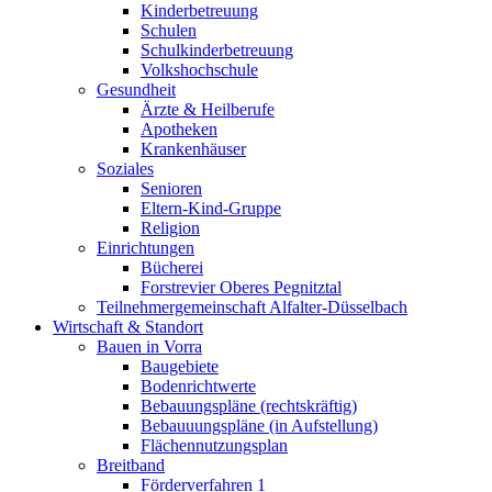
Kinderbetreuung
Schulen
Schulkinderbetreuung
Volkshochschule
Gesundheit
Ärzte & Heilberufe
Apotheken
Krankenhäuser
Soziales
Senioren
Eltern-Kind-Gruppe
Religion
Einrichtungen
Bücherei
Forstrevier Oberes Pegnitztal
Teilnehmergemeinschaft Alfalter-Düsselbach
Wirtschaft & Standort
Bauen in Vorra
Baugebiete
Bodenrichtwerte
Bebauungspläne (rechtskräftig)
Bebauuungspläne (in Aufstellung)
Flächennutzungsplan
Breitband
Förderverfahren 1