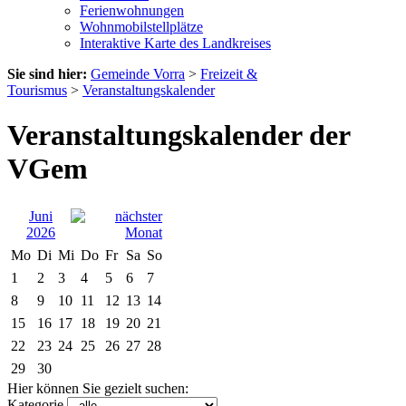
Ferienwohnungen
Wohnmobilstellplätze
Interaktive Karte des Landkreises
Sie sind hier:
Gemeinde Vorra
>
Freizeit &
Tourismus
>
Veranstaltungskalender
Veranstaltungskalender der
VGem
Juni
2026
Mo
Di
Mi
Do
Fr
Sa
So
1
2
3
4
5
6
7
8
9
10
11
12
13
14
15
16
17
18
19
20
21
22
23
24
25
26
27
28
29
30
Hier können Sie gezielt suchen:
Kategorie