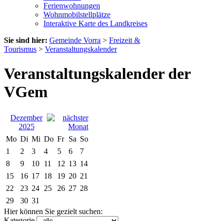
Ferienwohnungen
Wohnmobilstellplätze
Interaktive Karte des Landkreises
Sie sind hier:
Gemeinde Vorra
>
Freizeit &
Tourismus
>
Veranstaltungskalender
Veranstaltungskalender der
VGem
Dezember
2025
Mo
Di
Mi
Do
Fr
Sa
So
1
2
3
4
5
6
7
8
9
10
11
12
13
14
15
16
17
18
19
20
21
22
23
24
25
26
27
28
29
30
31
Hier können Sie gezielt suchen:
Kategorie