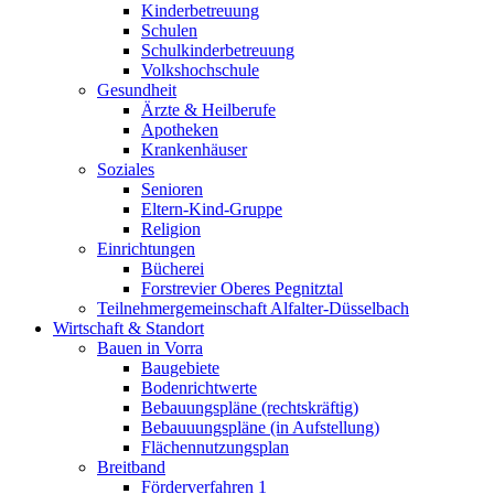
Kinderbetreuung
Schulen
Schulkinderbetreuung
Volkshochschule
Gesundheit
Ärzte & Heilberufe
Apotheken
Krankenhäuser
Soziales
Senioren
Eltern-Kind-Gruppe
Religion
Einrichtungen
Bücherei
Forstrevier Oberes Pegnitztal
Teilnehmergemeinschaft Alfalter-Düsselbach
Wirtschaft & Standort
Bauen in Vorra
Baugebiete
Bodenrichtwerte
Bebauungspläne (rechtskräftig)
Bebauuungspläne (in Aufstellung)
Flächennutzungsplan
Breitband
Förderverfahren 1