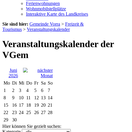
Ferienwohnungen
Wohnmobilstellplätze
Interaktive Karte des Landkreises
Sie sind hier:
Gemeinde Vorra
>
Freizeit &
Tourismus
>
Veranstaltungskalender
Veranstaltungskalender der
VGem
Juni
2026
Mo
Di
Mi
Do
Fr
Sa
So
1
2
3
4
5
6
7
8
9
10
11
12
13
14
15
16
17
18
19
20
21
22
23
24
25
26
27
28
29
30
Hier können Sie gezielt suchen:
Kategorie