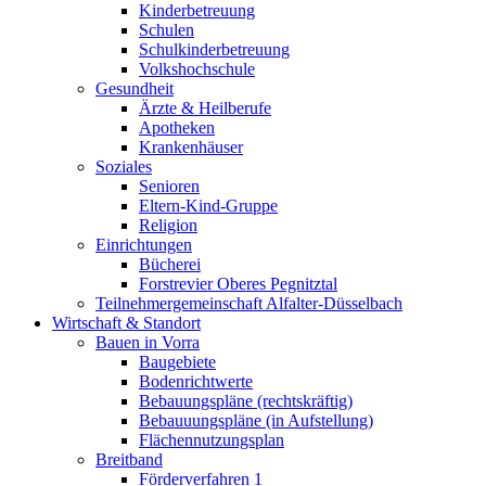
Kinderbetreuung
Schulen
Schulkinderbetreuung
Volkshochschule
Gesundheit
Ärzte & Heilberufe
Apotheken
Krankenhäuser
Soziales
Senioren
Eltern-Kind-Gruppe
Religion
Einrichtungen
Bücherei
Forstrevier Oberes Pegnitztal
Teilnehmergemeinschaft Alfalter-Düsselbach
Wirtschaft & Standort
Bauen in Vorra
Baugebiete
Bodenrichtwerte
Bebauungspläne (rechtskräftig)
Bebauuungspläne (in Aufstellung)
Flächennutzungsplan
Breitband
Förderverfahren 1