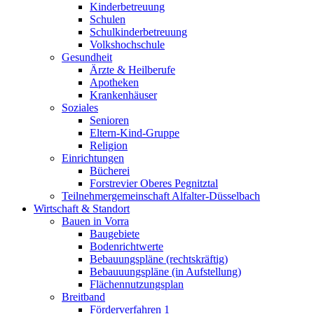
Kinderbetreuung
Schulen
Schulkinderbetreuung
Volkshochschule
Gesundheit
Ärzte & Heilberufe
Apotheken
Krankenhäuser
Soziales
Senioren
Eltern-Kind-Gruppe
Religion
Einrichtungen
Bücherei
Forstrevier Oberes Pegnitztal
Teilnehmergemeinschaft Alfalter-Düsselbach
Wirtschaft & Standort
Bauen in Vorra
Baugebiete
Bodenrichtwerte
Bebauungspläne (rechtskräftig)
Bebauuungspläne (in Aufstellung)
Flächennutzungsplan
Breitband
Förderverfahren 1