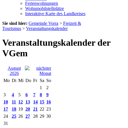
Ferienwohnungen
Wohnmobilstellplätze
Interaktive Karte des Landkreises
Sie sind hier:
Gemeinde Vorra
>
Freizeit &
Tourismus
>
Veranstaltungskalender
Veranstaltungskalender der
VGem
August
2026
Mo
Di
Mi
Do
Fr
Sa
So
1
2
3
4
5
6
7
8
9
10
11
12
13
14
15
16
17
18
19
20
21
22
23
24
25
26
27
28
29
30
31