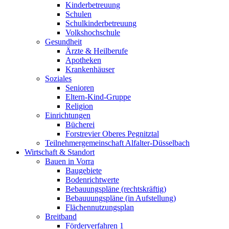
Kinderbetreuung
Schulen
Schulkinderbetreuung
Volkshochschule
Gesundheit
Ärzte & Heilberufe
Apotheken
Krankenhäuser
Soziales
Senioren
Eltern-Kind-Gruppe
Religion
Einrichtungen
Bücherei
Forstrevier Oberes Pegnitztal
Teilnehmergemeinschaft Alfalter-Düsselbach
Wirtschaft & Standort
Bauen in Vorra
Baugebiete
Bodenrichtwerte
Bebauungspläne (rechtskräftig)
Bebauuungspläne (in Aufstellung)
Flächennutzungsplan
Breitband
Förderverfahren 1