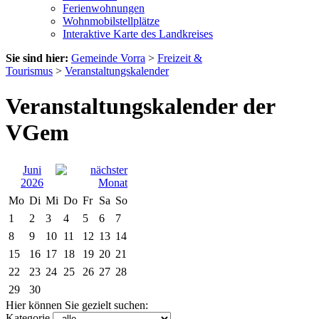
Ferienwohnungen
Wohnmobilstellplätze
Interaktive Karte des Landkreises
Sie sind hier:
Gemeinde Vorra
>
Freizeit &
Tourismus
>
Veranstaltungskalender
Veranstaltungskalender der
VGem
Juni
2026
Mo
Di
Mi
Do
Fr
Sa
So
1
2
3
4
5
6
7
8
9
10
11
12
13
14
15
16
17
18
19
20
21
22
23
24
25
26
27
28
29
30
Hier können Sie gezielt suchen:
Kategorie