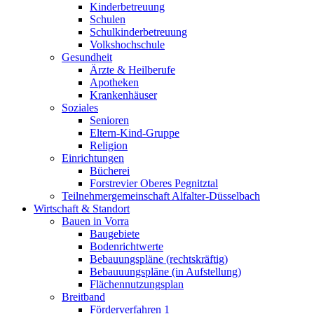
Kinderbetreuung
Schulen
Schulkinderbetreuung
Volkshochschule
Gesundheit
Ärzte & Heilberufe
Apotheken
Krankenhäuser
Soziales
Senioren
Eltern-Kind-Gruppe
Religion
Einrichtungen
Bücherei
Forstrevier Oberes Pegnitztal
Teilnehmergemeinschaft Alfalter-Düsselbach
Wirtschaft & Standort
Bauen in Vorra
Baugebiete
Bodenrichtwerte
Bebauungspläne (rechtskräftig)
Bebauuungspläne (in Aufstellung)
Flächennutzungsplan
Breitband
Förderverfahren 1