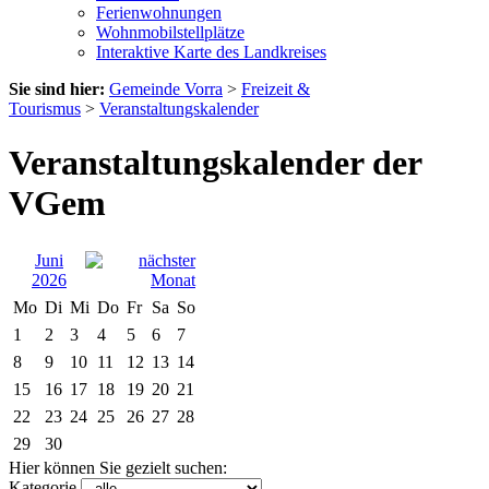
Ferienwohnungen
Wohnmobilstellplätze
Interaktive Karte des Landkreises
Sie sind hier:
Gemeinde Vorra
>
Freizeit &
Tourismus
>
Veranstaltungskalender
Veranstaltungskalender der
VGem
Juni
2026
Mo
Di
Mi
Do
Fr
Sa
So
1
2
3
4
5
6
7
8
9
10
11
12
13
14
15
16
17
18
19
20
21
22
23
24
25
26
27
28
29
30
Hier können Sie gezielt suchen:
Kategorie