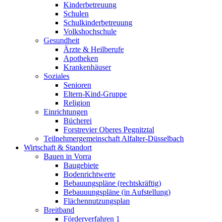
Kinderbetreuung
Schulen
Schulkinderbetreuung
Volkshochschule
Gesundheit
Ärzte & Heilberufe
Apotheken
Krankenhäuser
Soziales
Senioren
Eltern-Kind-Gruppe
Religion
Einrichtungen
Bücherei
Forstrevier Oberes Pegnitztal
Teilnehmergemeinschaft Alfalter-Düsselbach
Wirtschaft & Standort
Bauen in Vorra
Baugebiete
Bodenrichtwerte
Bebauungspläne (rechtskräftig)
Bebauuungspläne (in Aufstellung)
Flächennutzungsplan
Breitband
Förderverfahren 1