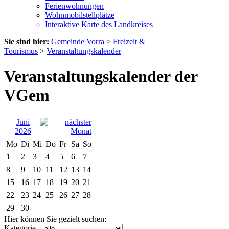
Ferienwohnungen
Wohnmobilstellplätze
Interaktive Karte des Landkreises
Sie sind hier:
Gemeinde Vorra
>
Freizeit &
Tourismus
>
Veranstaltungskalender
Veranstaltungskalender der
VGem
Juni
2026
Mo
Di
Mi
Do
Fr
Sa
So
1
2
3
4
5
6
7
8
9
10
11
12
13
14
15
16
17
18
19
20
21
22
23
24
25
26
27
28
29
30
Hier können Sie gezielt suchen:
Kategorie