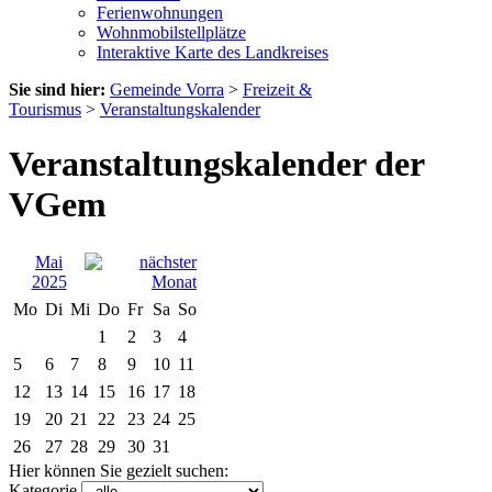
Ferienwohnungen
Wohnmobilstellplätze
Interaktive Karte des Landkreises
Sie sind hier:
Gemeinde Vorra
>
Freizeit &
Tourismus
>
Veranstaltungskalender
Veranstaltungskalender der
VGem
Mai
2025
Mo
Di
Mi
Do
Fr
Sa
So
1
2
3
4
5
6
7
8
9
10
11
12
13
14
15
16
17
18
19
20
21
22
23
24
25
26
27
28
29
30
31
Hier können Sie gezielt suchen:
Kategorie