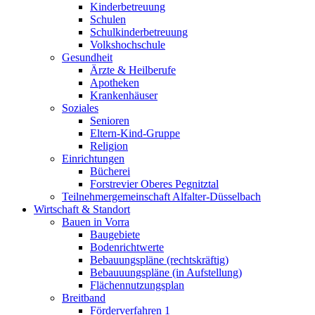
Kinderbetreuung
Schulen
Schulkinderbetreuung
Volkshochschule
Gesundheit
Ärzte & Heilberufe
Apotheken
Krankenhäuser
Soziales
Senioren
Eltern-Kind-Gruppe
Religion
Einrichtungen
Bücherei
Forstrevier Oberes Pegnitztal
Teilnehmergemeinschaft Alfalter-Düsselbach
Wirtschaft & Standort
Bauen in Vorra
Baugebiete
Bodenrichtwerte
Bebauungspläne (rechtskräftig)
Bebauuungspläne (in Aufstellung)
Flächennutzungsplan
Breitband
Förderverfahren 1