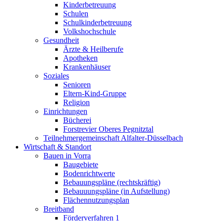
Kinderbetreuung
Schulen
Schulkinderbetreuung
Volkshochschule
Gesundheit
Ärzte & Heilberufe
Apotheken
Krankenhäuser
Soziales
Senioren
Eltern-Kind-Gruppe
Religion
Einrichtungen
Bücherei
Forstrevier Oberes Pegnitztal
Teilnehmergemeinschaft Alfalter-Düsselbach
Wirtschaft & Standort
Bauen in Vorra
Baugebiete
Bodenrichtwerte
Bebauungspläne (rechtskräftig)
Bebauuungspläne (in Aufstellung)
Flächennutzungsplan
Breitband
Förderverfahren 1