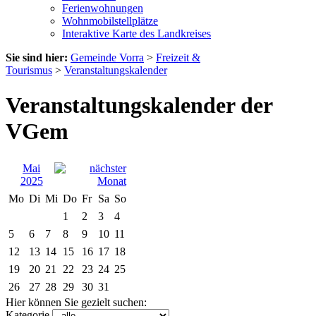
Ferienwohnungen
Wohnmobilstellplätze
Interaktive Karte des Landkreises
Sie sind hier:
Gemeinde Vorra
>
Freizeit &
Tourismus
>
Veranstaltungskalender
Veranstaltungskalender der
VGem
Mai
2025
Mo
Di
Mi
Do
Fr
Sa
So
1
2
3
4
5
6
7
8
9
10
11
12
13
14
15
16
17
18
19
20
21
22
23
24
25
26
27
28
29
30
31
Hier können Sie gezielt suchen:
Kategorie