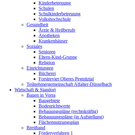
Kinderbetreuung
Schulen
Schulkinderbetreuung
Volkshochschule
Gesundheit
Ärzte & Heilberufe
Apotheken
Krankenhäuser
Soziales
Senioren
Eltern-Kind-Gruppe
Religion
Einrichtungen
Bücherei
Forstrevier Oberes Pegnitztal
Teilnehmergemeinschaft Alfalter-Düsselbach
Wirtschaft & Standort
Bauen in Vorra
Baugebiete
Bodenrichtwerte
Bebauungspläne (rechtskräftig)
Bebauuungspläne (in Aufstellung)
Flächennutzungsplan
Breitband
Förderverfahren 1