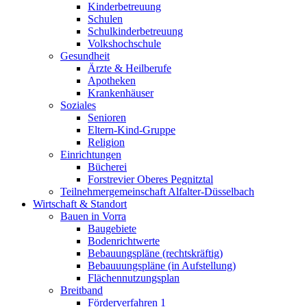
Kinderbetreuung
Schulen
Schulkinderbetreuung
Volkshochschule
Gesundheit
Ärzte & Heilberufe
Apotheken
Krankenhäuser
Soziales
Senioren
Eltern-Kind-Gruppe
Religion
Einrichtungen
Bücherei
Forstrevier Oberes Pegnitztal
Teilnehmergemeinschaft Alfalter-Düsselbach
Wirtschaft & Standort
Bauen in Vorra
Baugebiete
Bodenrichtwerte
Bebauungspläne (rechtskräftig)
Bebauuungspläne (in Aufstellung)
Flächennutzungsplan
Breitband
Förderverfahren 1