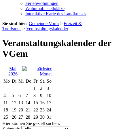
Ferienwohnungen
Wohnmobilstellplätze
Interaktive Karte des Landkreises
Sie sind hier:
Gemeinde Vorra
>
Freizeit &
Tourismus
>
Veranstaltungskalender
Veranstaltungskalender der
VGem
Mai
2026
Mo
Di
Mi
Do
Fr
Sa
So
1
2
3
4
5
6
7
8
9
10
11
12
13
14
15
16
17
18
19
20
21
22
23
24
25
26
27
28
29
30
31
Hier können Sie gezielt suchen:
Kategorie