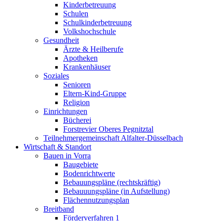
Kinderbetreuung
Schulen
Schulkinderbetreuung
Volkshochschule
Gesundheit
Ärzte & Heilberufe
Apotheken
Krankenhäuser
Soziales
Senioren
Eltern-Kind-Gruppe
Religion
Einrichtungen
Bücherei
Forstrevier Oberes Pegnitztal
Teilnehmergemeinschaft Alfalter-Düsselbach
Wirtschaft & Standort
Bauen in Vorra
Baugebiete
Bodenrichtwerte
Bebauungspläne (rechtskräftig)
Bebauuungspläne (in Aufstellung)
Flächennutzungsplan
Breitband
Förderverfahren 1