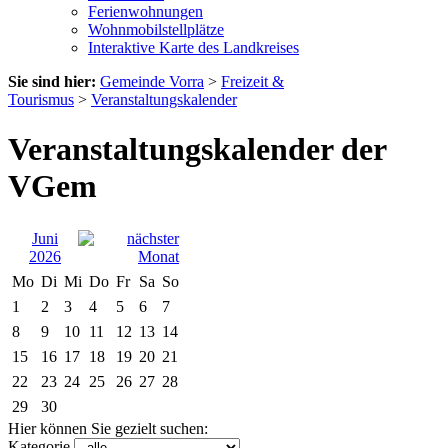
Ferienwohnungen
Wohnmobilstellplätze
Interaktive Karte des Landkreises
Sie sind hier:
Gemeinde Vorra
>
Freizeit &
Tourismus
>
Veranstaltungskalender
Veranstaltungskalender der
VGem
Juni
2026
Mo
Di
Mi
Do
Fr
Sa
So
1
2
3
4
5
6
7
8
9
10
11
12
13
14
15
16
17
18
19
20
21
22
23
24
25
26
27
28
29
30
Hier können Sie gezielt suchen:
Kategorie