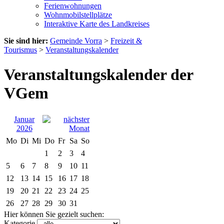
Ferienwohnungen
Wohnmobilstellplätze
Interaktive Karte des Landkreises
Sie sind hier:
Gemeinde Vorra
>
Freizeit &
Tourismus
>
Veranstaltungskalender
Veranstaltungskalender der
VGem
Januar
2026
Mo
Di
Mi
Do
Fr
Sa
So
1
2
3
4
5
6
7
8
9
10
11
12
13
14
15
16
17
18
19
20
21
22
23
24
25
26
27
28
29
30
31
Hier können Sie gezielt suchen:
Kategorie