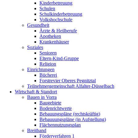
Kinderbetreuung
Schulen
Schulkinderbetreuung
Volkshochschule
Gesundheit
Ärzte & Heilberufe
Apotheken
Krankenhäuser
Soziales
Senioren
Eltern-Kind-Gruppe
Religion
Einrichtungen
Bücherei
Forstrevier Oberes Pegnitztal
Teilnehmergemeinschaft Alfalter-Düsselbach
Wirtschaft & Standort
Bauen in Vorra
Baugebiete
Bodenrichtwerte
Bebauungspläne (rechtskräftig)
Bebauuungspläne (in Aufstellung)
Flächennutzungsplan
Breitband
Förderverfahren 1