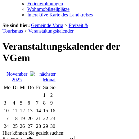
Ferienwohnungen
Wohnmobilstellplätze
Interaktive Karte des Landkreises
Sie sind hier:
Gemeinde Vorra
>
Freizeit &
Tourismus
>
Veranstaltungskalender
Veranstaltungskalender der
VGem
November
2025
Mo
Di
Mi
Do
Fr
Sa
So
1
2
3
4
5
6
7
8
9
10
11
12
13
14
15
16
17
18
19
20
21
22
23
24
25
26
27
28
29
30
Hier können Sie gezielt suchen:
Kategorie