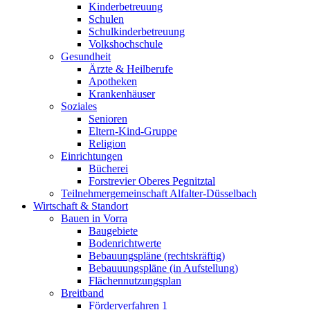
Kinderbetreuung
Schulen
Schulkinderbetreuung
Volkshochschule
Gesundheit
Ärzte & Heilberufe
Apotheken
Krankenhäuser
Soziales
Senioren
Eltern-Kind-Gruppe
Religion
Einrichtungen
Bücherei
Forstrevier Oberes Pegnitztal
Teilnehmergemeinschaft Alfalter-Düsselbach
Wirtschaft & Standort
Bauen in Vorra
Baugebiete
Bodenrichtwerte
Bebauungspläne (rechtskräftig)
Bebauuungspläne (in Aufstellung)
Flächennutzungsplan
Breitband
Förderverfahren 1