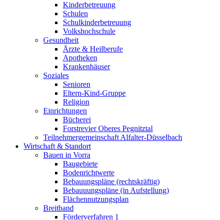
Kinderbetreuung
Schulen
Schulkinderbetreuung
Volkshochschule
Gesundheit
Ärzte & Heilberufe
Apotheken
Krankenhäuser
Soziales
Senioren
Eltern-Kind-Gruppe
Religion
Einrichtungen
Bücherei
Forstrevier Oberes Pegnitztal
Teilnehmergemeinschaft Alfalter-Düsselbach
Wirtschaft & Standort
Bauen in Vorra
Baugebiete
Bodenrichtwerte
Bebauungspläne (rechtskräftig)
Bebauuungspläne (in Aufstellung)
Flächennutzungsplan
Breitband
Förderverfahren 1