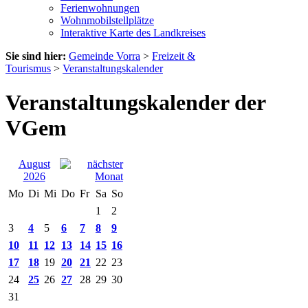
Ferienwohnungen
Wohnmobilstellplätze
Interaktive Karte des Landkreises
Sie sind hier:
Gemeinde Vorra
>
Freizeit &
Tourismus
>
Veranstaltungskalender
Veranstaltungskalender der
VGem
August
2026
Mo
Di
Mi
Do
Fr
Sa
So
1
2
3
4
5
6
7
8
9
10
11
12
13
14
15
16
17
18
19
20
21
22
23
24
25
26
27
28
29
30
31