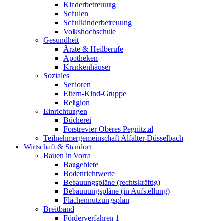
Kinderbetreuung
Schulen
Schulkinderbetreuung
Volkshochschule
Gesundheit
Ärzte & Heilberufe
Apotheken
Krankenhäuser
Soziales
Senioren
Eltern-Kind-Gruppe
Religion
Einrichtungen
Bücherei
Forstrevier Oberes Pegnitztal
Teilnehmergemeinschaft Alfalter-Düsselbach
Wirtschaft & Standort
Bauen in Vorra
Baugebiete
Bodenrichtwerte
Bebauungspläne (rechtskräftig)
Bebauuungspläne (in Aufstellung)
Flächennutzungsplan
Breitband
Förderverfahren 1