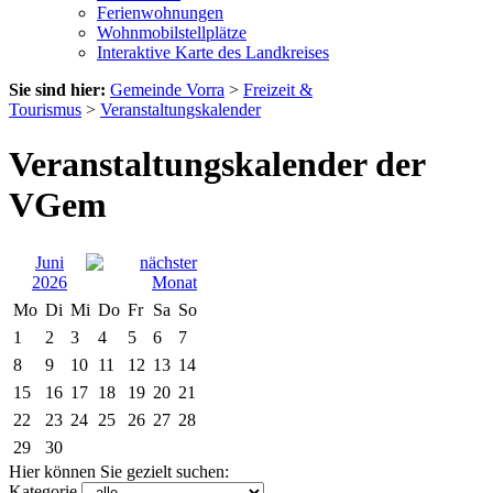
Ferienwohnungen
Wohnmobilstellplätze
Interaktive Karte des Landkreises
Sie sind hier:
Gemeinde Vorra
>
Freizeit &
Tourismus
>
Veranstaltungskalender
Veranstaltungskalender der
VGem
Juni
2026
Mo
Di
Mi
Do
Fr
Sa
So
1
2
3
4
5
6
7
8
9
10
11
12
13
14
15
16
17
18
19
20
21
22
23
24
25
26
27
28
29
30
Hier können Sie gezielt suchen:
Kategorie