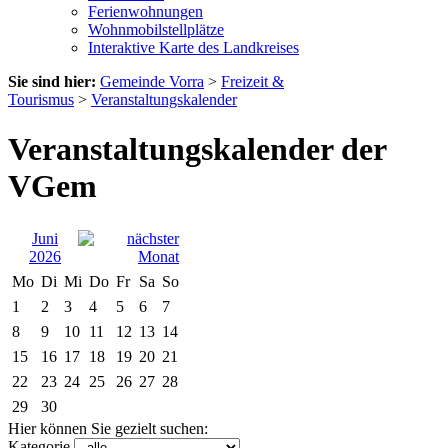
Ferienwohnungen
Wohnmobilstellplätze
Interaktive Karte des Landkreises
Sie sind hier:
Gemeinde Vorra
>
Freizeit &
Tourismus
>
Veranstaltungskalender
Veranstaltungskalender der
VGem
Juni
2026
Mo
Di
Mi
Do
Fr
Sa
So
1
2
3
4
5
6
7
8
9
10
11
12
13
14
15
16
17
18
19
20
21
22
23
24
25
26
27
28
29
30
Hier können Sie gezielt suchen:
Kategorie