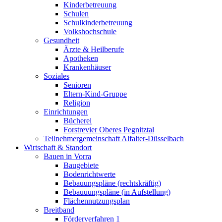
Kinderbetreuung
Schulen
Schulkinderbetreuung
Volkshochschule
Gesundheit
Ärzte & Heilberufe
Apotheken
Krankenhäuser
Soziales
Senioren
Eltern-Kind-Gruppe
Religion
Einrichtungen
Bücherei
Forstrevier Oberes Pegnitztal
Teilnehmergemeinschaft Alfalter-Düsselbach
Wirtschaft & Standort
Bauen in Vorra
Baugebiete
Bodenrichtwerte
Bebauungspläne (rechtskräftig)
Bebauuungspläne (in Aufstellung)
Flächennutzungsplan
Breitband
Förderverfahren 1