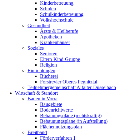
Kinderbetreuung
Schulen
Schulkinderbetreuung
Volkshochschule
Gesundheit
Ärzte & Heilberufe
Apotheken
Krankenhäuser
Soziales
Senioren
Eltern-Kind-Gruppe
Religion
Einrichtungen
Bücherei
Forstrevier Oberes Pegnitztal
Teilnehmergemeinschaft Alfalter-Düsselbach
Wirtschaft & Standort
Bauen in Vorra
Baugebiete
Bodenrichtwerte
Bebauungspläne (rechtskräftig)
Bebauuungspläne (in Aufstellung)
Flächennutzungsplan
Breitband
Förderverfahren 1