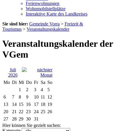
Ferienwohnungen
Wohnmobilstellplätze
Interaktive Karte des Landkreises
Sie sind hier:
Gemeinde Vorra
>
Freizeit &
Tourismus
>
Veranstaltungskalender
Veranstaltungskalender der
VGem
Juli
2026
Mo
Di
Mi
Do
Fr
Sa
So
1
2
3
4
5
6
7
8
9
10
11
12
13
14
15
16
17
18
19
20
21
22
23
24
25
26
27
28
29
30
31
Hier können Sie gezielt suchen:
Kategorie