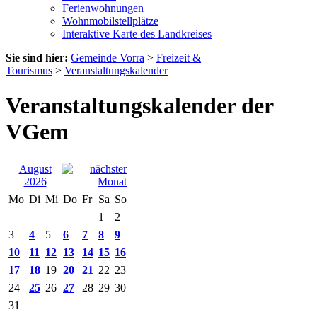
Ferienwohnungen
Wohnmobilstellplätze
Interaktive Karte des Landkreises
Sie sind hier:
Gemeinde Vorra
>
Freizeit &
Tourismus
>
Veranstaltungskalender
Veranstaltungskalender der
VGem
August
2026
Mo
Di
Mi
Do
Fr
Sa
So
1
2
3
4
5
6
7
8
9
10
11
12
13
14
15
16
17
18
19
20
21
22
23
24
25
26
27
28
29
30
31