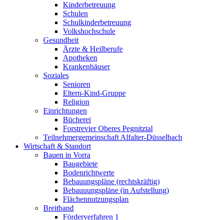
Kinderbetreuung
Schulen
Schulkinderbetreuung
Volkshochschule
Gesundheit
Ärzte & Heilberufe
Apotheken
Krankenhäuser
Soziales
Senioren
Eltern-Kind-Gruppe
Religion
Einrichtungen
Bücherei
Forstrevier Oberes Pegnitztal
Teilnehmergemeinschaft Alfalter-Düsselbach
Wirtschaft & Standort
Bauen in Vorra
Baugebiete
Bodenrichtwerte
Bebauungspläne (rechtskräftig)
Bebauuungspläne (in Aufstellung)
Flächennutzungsplan
Breitband
Förderverfahren 1