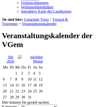
Ferienwohnungen
Wohnmobilstellplätze
Interaktive Karte des Landkreises
Sie sind hier:
Gemeinde Vorra
>
Freizeit &
Tourismus
>
Veranstaltungskalender
Veranstaltungskalender der
VGem
Juli
2026
Mo
Di
Mi
Do
Fr
Sa
So
1
2
3
4
5
6
7
8
9
10
11
12
13
14
15
16
17
18
19
20
21
22
23
24
25
26
27
28
29
30
31
Hier können Sie gezielt suchen:
Kategorie