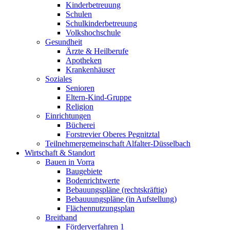
Kinderbetreuung
Schulen
Schulkinderbetreuung
Volkshochschule
Gesundheit
Ärzte & Heilberufe
Apotheken
Krankenhäuser
Soziales
Senioren
Eltern-Kind-Gruppe
Religion
Einrichtungen
Bücherei
Forstrevier Oberes Pegnitztal
Teilnehmergemeinschaft Alfalter-Düsselbach
Wirtschaft & Standort
Bauen in Vorra
Baugebiete
Bodenrichtwerte
Bebauungspläne (rechtskräftig)
Bebauuungspläne (in Aufstellung)
Flächennutzungsplan
Breitband
Förderverfahren 1