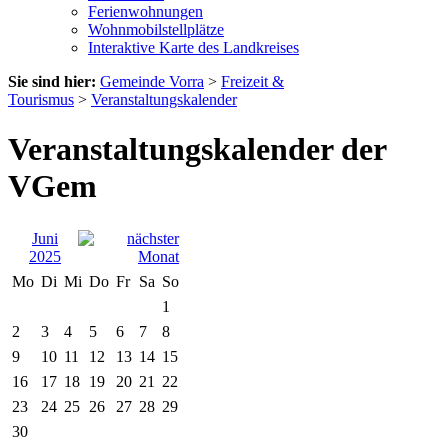
Ferienwohnungen
Wohnmobilstellplätze
Interaktive Karte des Landkreises
Sie sind hier:
Gemeinde Vorra
>
Freizeit &
Tourismus
>
Veranstaltungskalender
Veranstaltungskalender der
VGem
Juni
2025
Mo
Di
Mi
Do
Fr
Sa
So
1
2
3
4
5
6
7
8
9
10
11
12
13
14
15
16
17
18
19
20
21
22
23
24
25
26
27
28
29
30