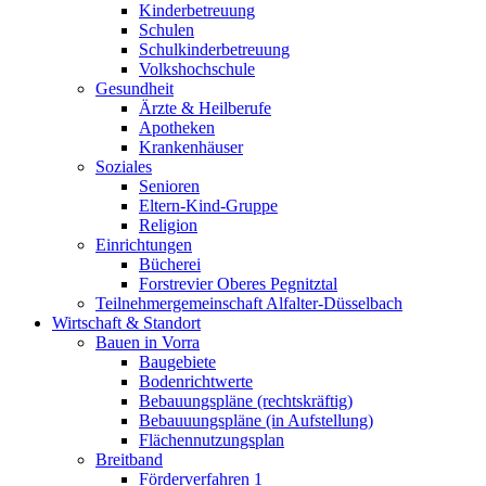
Kinderbetreuung
Schulen
Schulkinderbetreuung
Volkshochschule
Gesundheit
Ärzte & Heilberufe
Apotheken
Krankenhäuser
Soziales
Senioren
Eltern-Kind-Gruppe
Religion
Einrichtungen
Bücherei
Forstrevier Oberes Pegnitztal
Teilnehmergemeinschaft Alfalter-Düsselbach
Wirtschaft & Standort
Bauen in Vorra
Baugebiete
Bodenrichtwerte
Bebauungspläne (rechtskräftig)
Bebauuungspläne (in Aufstellung)
Flächennutzungsplan
Breitband
Förderverfahren 1