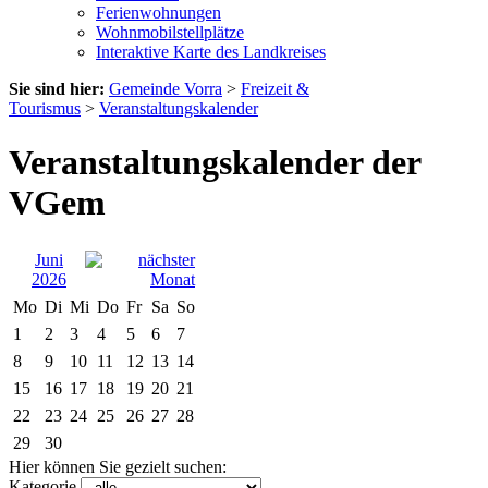
Ferienwohnungen
Wohnmobilstellplätze
Interaktive Karte des Landkreises
Sie sind hier:
Gemeinde Vorra
>
Freizeit &
Tourismus
>
Veranstaltungskalender
Veranstaltungskalender der
VGem
Juni
2026
Mo
Di
Mi
Do
Fr
Sa
So
1
2
3
4
5
6
7
8
9
10
11
12
13
14
15
16
17
18
19
20
21
22
23
24
25
26
27
28
29
30
Hier können Sie gezielt suchen:
Kategorie