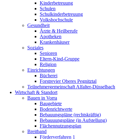
Kinderbetreuung
Schulen
Schulkinderbetreuung
Volkshochschule
Gesundheit
Ärzte & Heilberufe
Apotheken
Krankenhäuser
Soziales
Senioren
Eltern-Kind-Gruppe
Religion
Einrichtungen
Bücherei
Forstrevier Oberes Pegnitztal
Teilnehmergemeinschaft Alfalter-Düsselbach
Wirtschaft & Standort
Bauen in Vorra
Baugebiete
Bodenrichtwerte
Bebauungspläne (rechtskräftig)
Bebauuungspläne (in Aufstellung)
Flächennutzungsplan
Breitband
Förderverfahren 1