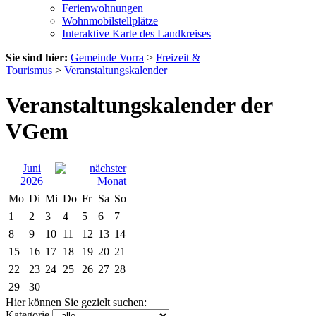
Ferienwohnungen
Wohnmobilstellplätze
Interaktive Karte des Landkreises
Sie sind hier:
Gemeinde Vorra
>
Freizeit &
Tourismus
>
Veranstaltungskalender
Veranstaltungskalender der
VGem
Juni
2026
Mo
Di
Mi
Do
Fr
Sa
So
1
2
3
4
5
6
7
8
9
10
11
12
13
14
15
16
17
18
19
20
21
22
23
24
25
26
27
28
29
30
Hier können Sie gezielt suchen:
Kategorie