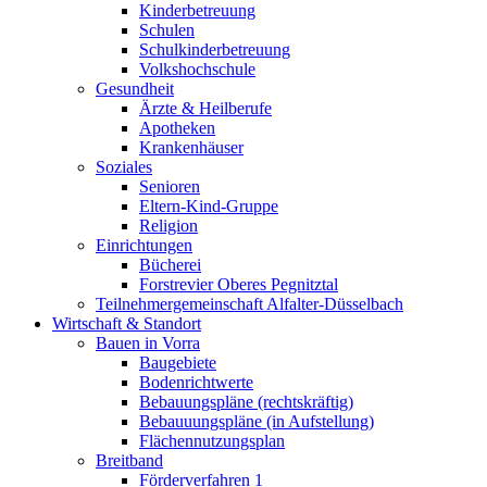
Kinderbetreuung
Schulen
Schulkinderbetreuung
Volkshochschule
Gesundheit
Ärzte & Heilberufe
Apotheken
Krankenhäuser
Soziales
Senioren
Eltern-Kind-Gruppe
Religion
Einrichtungen
Bücherei
Forstrevier Oberes Pegnitztal
Teilnehmergemeinschaft Alfalter-Düsselbach
Wirtschaft & Standort
Bauen in Vorra
Baugebiete
Bodenrichtwerte
Bebauungspläne (rechtskräftig)
Bebauuungspläne (in Aufstellung)
Flächennutzungsplan
Breitband
Förderverfahren 1