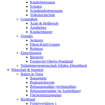
Kinderbetreuung
Schulen
Schulkinderbetreuung
Volkshochschule
Gesundheit
Ärzte & Heilberufe
Apotheken
Krankenhäuser
Soziales
Senioren
Eltern-Kind-Gruppe
Religion
Einrichtungen
Bücherei
Forstrevier Oberes Pegnitztal
Teilnehmergemeinschaft Alfalter-Düsselbach
Wirtschaft & Standort
Bauen in Vorra
Baugebiete
Bodenrichtwerte
Bebauungspläne (rechtskräftig)
Bebauuungspläne (in Aufstellung)
Flächennutzungsplan
Breitband
Förderverfahren 1