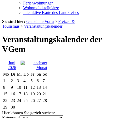
Ferienwohnungen
Wohnmobilstellplätze
Interaktive Karte des Landkreises
Sie sind hier:
Gemeinde Vorra
>
Freizeit &
Tourismus
>
Veranstaltungskalender
Veranstaltungskalender der
VGem
Juni
2026
Mo
Di
Mi
Do
Fr
Sa
So
1
2
3
4
5
6
7
8
9
10
11
12
13
14
15
16
17
18
19
20
21
22
23
24
25
26
27
28
29
30
Hier können Sie gezielt suchen:
Kategorie